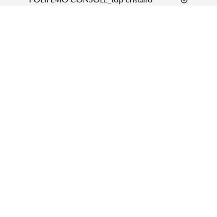
POLIFEMO CONSOLE_top cristallo
POLIFEMO
Home
News
Azienda
Download
Novità 2026
Contatti
Prodotti
Newsletter
Tavoli XL
Privacy policy
Working spaces
Privacy clienti/fornitori
Collezioni
Cookie policy
Finiture e Top