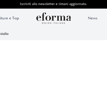
Iscriviti alla newsletter e rimani aggiornato.
iture e Top
News
tallo