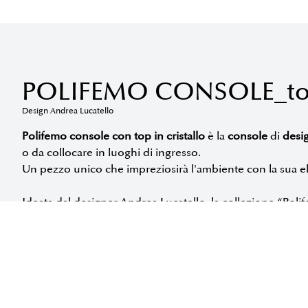
POLIFEMO CONSOLE_top 
Design Andrea Lucatello
Polifemo console con top in cristallo
è la
console
di
desi
o da collocare in luoghi di ingresso.
Un pezzo unico che impreziosirà l'ambiente con la sua ele
Ideata dal designer Andrea Lucatello, la collezione “Polif
tavolo la Libreria ed il tavolino, si arricchisce con la ver
distintivo a forma di grande occhio.
Attraverso l’impiego di materiali di altissima qualità, pre
piano può essere sagomato in varie misure ed è disponi
La sua forma scultorea e la sua capacità di attirare l'att
ambiente, mentre la sua superficie offre spazio sufficient