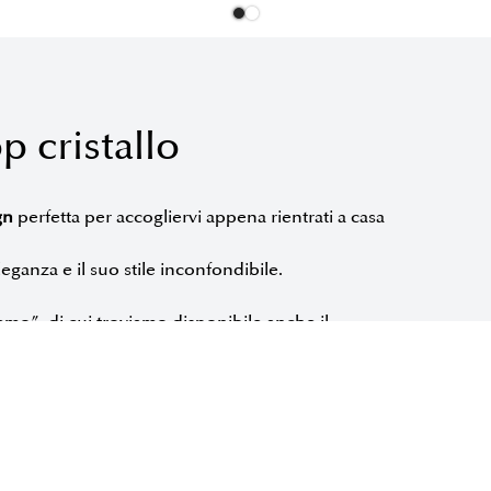
cristallo
gn
perfetta per accogliervi appena rientrati a casa
ganza e il suo stile inconfondibile.
emo”, di cui troviamo disponibile anche il
sione consolle, caratterizzata dal suo segno
nde vita un oggetto scultoreo senza tempo. Il
bile anche con piano in ceramica e marmo.
enzione la rendono un punto focale di ogni
e per esporre oggetti decorativi o per