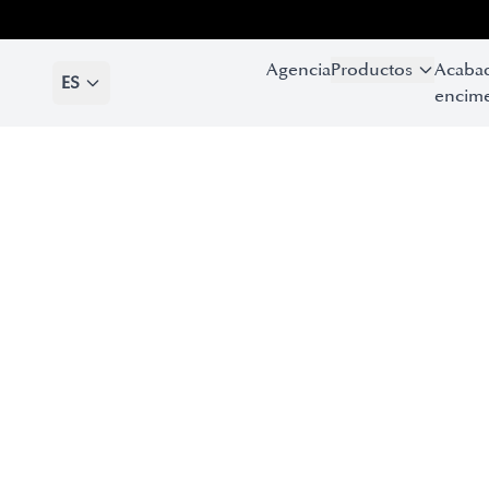
Agencia
Productos
Acaba
ES
encime