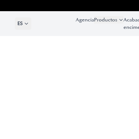
Agencia
Productos
Acaba
ES
encime