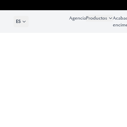
Agencia
Productos
Acaba
ES
encime