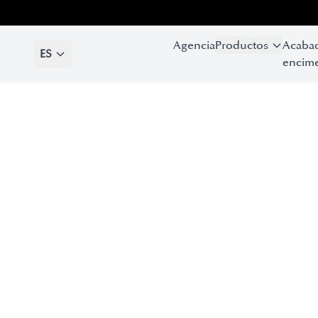
Agencia
Productos
Acaba
ES
encime