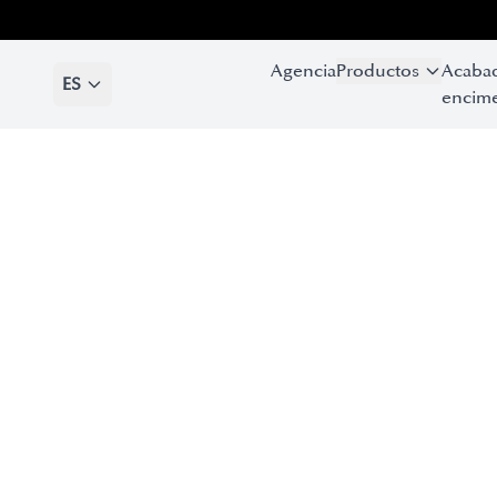
Agencia
Productos
Acaba
ES
encime