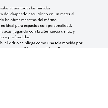
sabe atraer todas las miradas.
rea del drapeado escultórico en un material
 de las obras maestras del mármol.
 es ideal para espacios con personalidad.
ásicas, jugando con la alternancia de luz y
smo y profundidad.
ría: el vidrio se pliega como una tela movida por
orma suspendida entre solidez y ligereza.
empo, la plasticidad de la materia y el diálogo