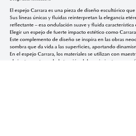
El espejo Carrara es una pieza de diseño escultórico que 
Sus líneas únicas y fluidas reinterpretan la elegancia eté
reflectante – esa ondulación suave y fluida característica
Elegir un espejo de fuerte impacto estético como Carrara
Este complemento de diseño se inspira en las obras neocl
sombra que da vida a las superficies, aportando dinami
En el espejo Carrara, los materiales se utilizan con maest
el viento, capturando la tensión del movimiento en una f
Carrara es más que un espejo: es una reflexión sobre el ti
entre el arte clásico y el diseño contemporáneo.
Disponible en las siguientes medidas:
SOLICITAR INFORMACIÓN