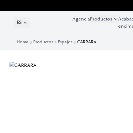
Agencia
Productos
Acaba
ES
encime
Home
Productos
Espejos
CARRARA
Espejo Carrara | Eforma