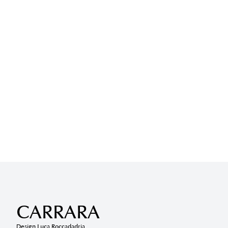
CARRARA
Design Luca Roccadadria