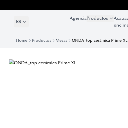
Agencia
Productos
Acaba
ES
encime
Home
Productos
Mesas
ONDA_top cerámica Prime XL
Mesa Onda con Tablero en Cerámica Prime XL | Eforma