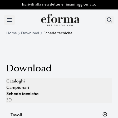
Iscriviti alla newsletter e rimani aggiornato.
Iscriviti alla newsletter e rimani aggiornato.
Home
Download
Schede tecniche
Download
Cataloghi
Campionari
Schede tecniche
3D
Tavoli