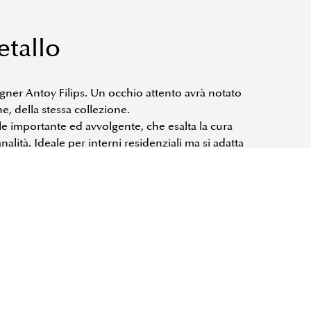
tallo
igner Antoy Filips. Un occhio attento avrà notato
e, della stessa collezione.
le importante ed avvolgente, che esalta la cura
ianalità. Ideale per interni residenziali ma si adatta
le è in metallo e la seduta è
 JANE