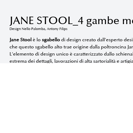
JANE STOOL_4 gambe me
Design Nello Palomba, Antony Filips
Jane Stool
è lo
sgabello
di design creato dall’esperto des
che questo sgabello alto trae origine dalla poltroncina Jan
L’elemento di design unico è caratterizzato dallo schiena
estrema dei dettagli, lavorazioni di alta sartorialità e artig
perfettamente anche ad ambienti lavorativi. La base centra
girevole.Disponibile in ecopelle, tessuto e pelle.
Disponibile nelle seguenti misure:
RICHIEDI INFORMAZIONI
SCOPRI LA COLLEZIONE