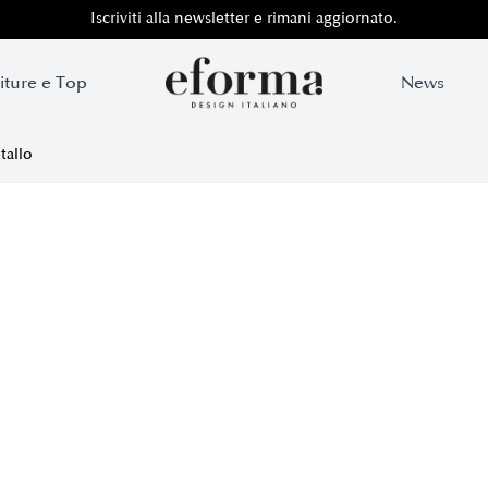
Iscriviti alla newsletter e rimani aggiornato.
iture e Top
News
tallo