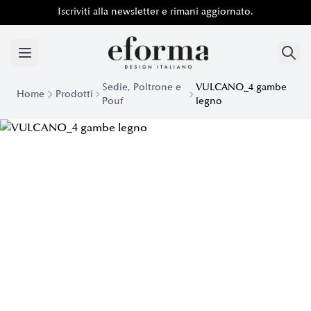
Iscriviti alla newsletter e rimani aggiornato.
Sedie, Poltrone e
VULCANO_4 gambe
Home
Prodotti
Pouf
legno
Poltroncina Confortevole Vulcano con Gambe in Legno| Efo