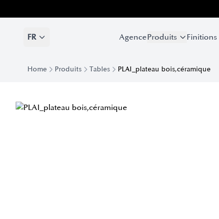
FR
Agence
Produits
Finitions
Home
Produits
Tables
PLAI_plateau bois,céramique
Table Plai Ronde avec Plateau en Bois et Céramique | Eforma