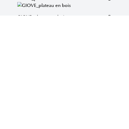
GIOVE_plateau en bois
GIOVE_plateau céramique Prime
Accueil
Actualités
Agence
Télécharger
Nouveautés 2026
Contacts
Produits
Newsletter
Tables XL
Politique de confidentialité
Working spaces
Confidentialité
clients/fournisseurs
Collections
Politique des cookies
Finitions et plateaux