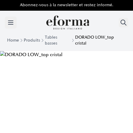
Abonnez-vous à la newsletter et restez informé.
Tables
DORADO LOW_top
Home
Produits
basses
cristal
Minimal Dorado Table basse en céramique à plateau bas | Ef