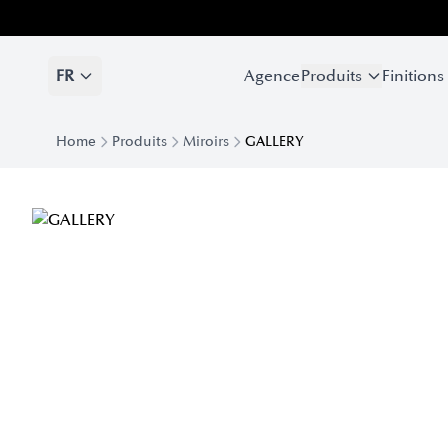
FR
Agence
Produits
Finitions
Home
Produits
Miroirs
GALLERY
Miroir Original Gallery | Eforma