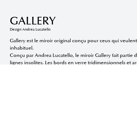
GALLERY
Design Andrea Lucatello
Gallery est le miroir original conçu pour ceux qui veulent
inhabituel.
Conçu par Andrea Lucatello, le miroir Gallery fait partie 
lignes insolites. Les bords en verre tridimensionnels et 
tunnels parmi les sentiers des Dolomites qui l'inspirent.
Disponible en deux tailles.
Disponible dans les tailles suivantes:
DEMANDER DES INFORMATIONS