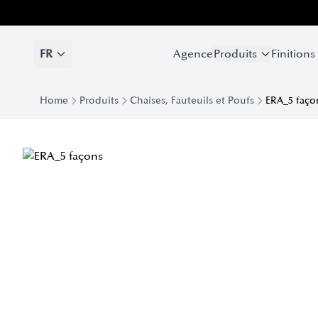
FR
Agence
Produits
Finitions
Home
Produits
Chaises, Fauteuils et Poufs
ERA_5 faço
Fauteuil rembourré Era 5 façons | Eforma