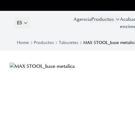
Agencia
Productos
Acaba
ES
encime
Home
Productos
Taburetes
MAX STOOL_base metalic
Taburete de diseño Max Taburete con base de metal | Eforma