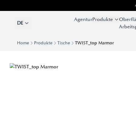
Agentur
Produkte
Oberfl
DE
Arbeits
Home
Produkte
Tische
TWIST_top Marmor
Moderner Tisch mit gedrehter Marmorplatte | EForm