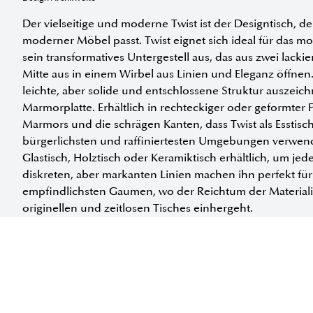
Der vielseitige und moderne Twist ist der Designtisch,
moderner Möbel passt. Twist eignet sich ideal für das
sein transformatives Untergestell aus, das aus zwei lacki
Mitte aus in einem Wirbel aus Linien und Eleganz öffnen.
leichte, aber solide und entschlossene Struktur auszeich
Marmorplatte. Erhältlich in rechteckiger oder geformter
Marmors und die schrägen Kanten, dass Twist als Esstisc
bürgerlichsten und raffiniertesten Umgebungen verwend
Glastisch, Holztisch oder Keramiktisch erhältlich, um 
diskreten, aber markanten Linien machen ihn perfekt fü
empfindlichsten Gaumen, wo der Reichtum der Materialien
originellen und zeitlosen Tisches einhergeht.
Erhältlich in folgenden Größen:
INFORMATIONEN ANFORDERN