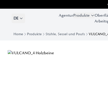
Agentur
Produkte
Oberfl
DE
Arbeits
Home
Produkte
Stühle, Sessel und Poufs
VULCANO_4
Bequemer Vulcano-Sessel mit Holzbeinen | Eforma