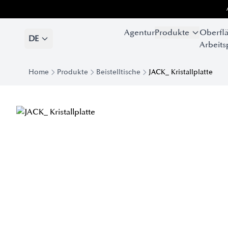
Agentur
Produkte
Oberfl
DE
Arbeits
Home
Produkte
Beistelltische
JACK_ Kristallplatte
Jack Couchtisch mit Kristallplatte | Eforma