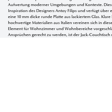
Aufwertung moderner Umgebungen und Kontexte. Dieser
Inspiration des Designers Antoy Filips und verfügt über e
eine 10 mm dicke runde Platte aus lackiertem Glas. Kla
hochwertige Materialien aus Italien vereinen sich in dies
Element für Wohnzimmer und Wohnbereiche vorgeschlag
Ansprüchen gerecht zu werden, ist der Jack-Couchtisch m
oder Metallplatte erhältlich.
Erhältlich in folgenden Größen:
INFORMATIONEN ANFORDERN