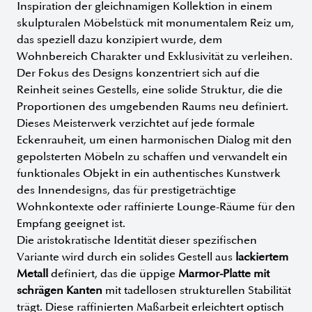
Inspiration der gleichnamigen Kollektion in einem
skulpturalen Möbelstück mit monumentalem Reiz um,
das speziell dazu konzipiert wurde, dem
Wohnbereich Charakter und Exklusivität zu verleihen.
Der Fokus des Designs konzentriert sich auf die
Reinheit seines Gestells, eine solide Struktur, die die
Proportionen des umgebenden Raums neu definiert.
Dieses Meisterwerk verzichtet auf jede formale
Eckenrauheit, um einen harmonischen Dialog mit den
gepolsterten Möbeln zu schaffen und verwandelt ein
funktionales Objekt in ein authentisches Kunstwerk
des Innendesigns, das für prestigeträchtige
Wohnkontexte oder raffinierte Lounge-Räume für den
Empfang geeignet ist.
Die aristokratische Identität dieser spezifischen
Variante wird durch ein solides Gestell aus
lackiertem
Metall
definiert, das die üppige
Marmor-Platte mit
schrägen Kanten
mit tadellosen strukturellen Stabilität
trägt. Diese raffinierten Maßarbeit erleichtert optisch