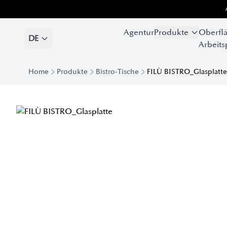
Agentur
Produkte
Oberfl
DE
Arbeits
Home
Produkte
Bistro-Tische
FILÙ BISTRO_Glasplatte
Dodo Bistro Tischplatte Kristall | Eforma