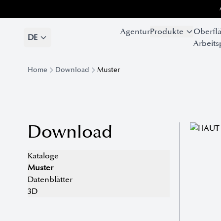
Agentur
Agentur
Produkte
Produkte
Oberfl
Oberfl
DE
DE
Arbeits
Arbeits
Home
Download
Muster
Download
Kataloge
Muster
Datenblätter
3D