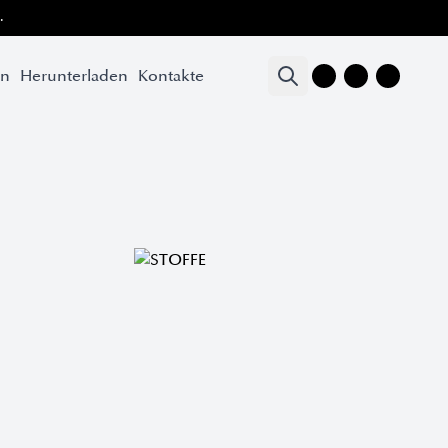
.
.
en
en
Herunterladen
Herunterladen
Kontakte
Kontakte