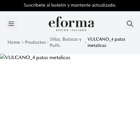
Suscríbete al boletín y mantente actualizado.
Sillas, Butacas y
VULCANO_4 patas
Home
Productos
Puffs
metalicas
Cómodo Sillón Vulcano con Patas de Metal | Eforma