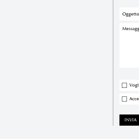
Vogl
Accet
INVIA