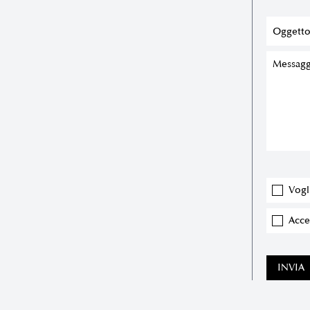
Vogl
Accet
INVIA