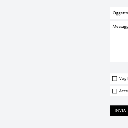
Vogl
Accet
INVIA