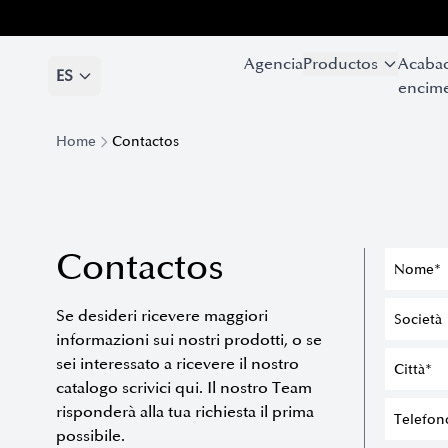
Agencia
Agencia
Productos
Productos
Acaba
Acaba
ES
ES
encime
encime
Home
Contactos
Contactos
Se desideri ricevere maggiori
informazioni sui nostri prodotti, o se
sei interessato a ricevere il nostro
catalogo scrivici qui. Il nostro Team
risponderà alla tua richiesta il prima
possibile.