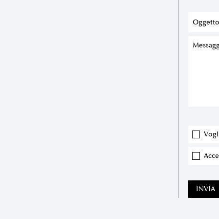
Vogl
Accet
INVIA