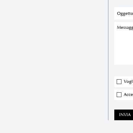
Vogl
Accet
INVIA