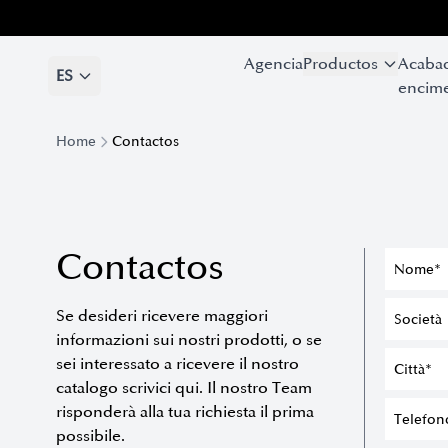
Agencia
Agencia
Productos
Productos
Acaba
Acaba
ES
ES
encime
encime
Home
Contactos
Contactos
Se desideri ricevere maggiori
informazioni sui nostri prodotti, o se
sei interessato a ricevere il nostro
catalogo scrivici qui. Il nostro Team
risponderà alla tua richiesta il prima
possibile.