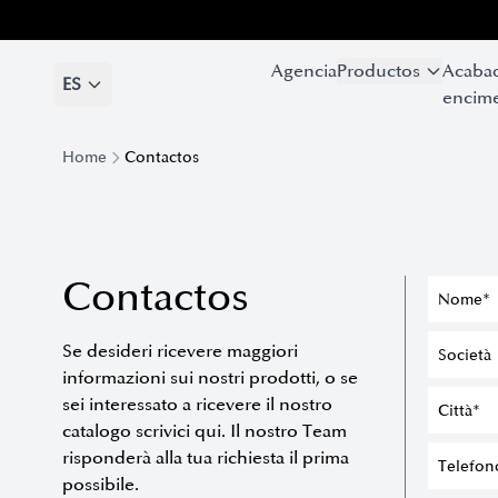
Agencia
Agencia
Productos
Productos
Acaba
Acaba
ES
ES
encime
encime
Home
Contactos
Contactos
Se desideri ricevere maggiori
informazioni sui nostri prodotti, o se
sei interessato a ricevere il nostro
catalogo scrivici qui. Il nostro Team
risponderà alla tua richiesta il prima
possibile.