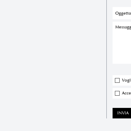
Vogl
Accet
INVIA