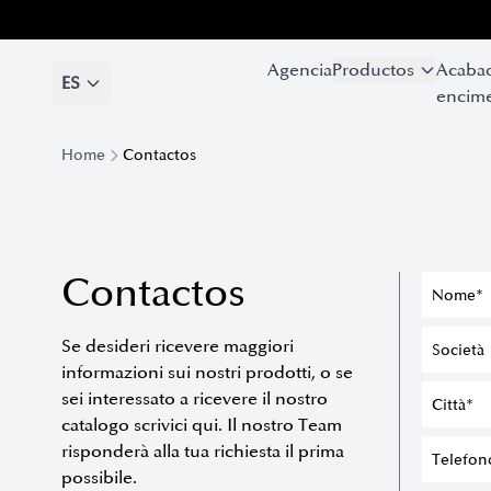
Agencia
Agencia
Productos
Productos
Acaba
Acaba
ES
ES
encime
encime
Home
Contactos
Contactos
Se desideri ricevere maggiori
informazioni sui nostri prodotti, o se
sei interessato a ricevere il nostro
catalogo scrivici qui. Il nostro Team
risponderà alla tua richiesta il prima
possibile.