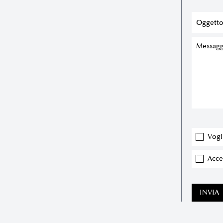
Vogl
Accet
INVIA