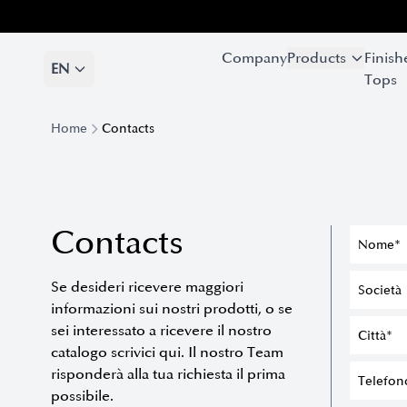
Company
Company
Products
Products
Finish
Finish
EN
EN
Tops
Tops
Home
Contacts
Contacts
Se desideri ricevere maggiori
informazioni sui nostri prodotti, o se
sei interessato a ricevere il nostro
catalogo scrivici qui. Il nostro Team
risponderà alla tua richiesta il prima
possibile.