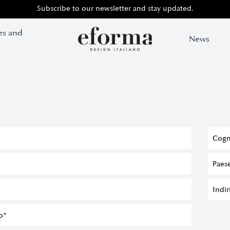
Subscribe to our newsletter and stay updated.
Subscribe to our newsletter and stay updated.
es and
es and
News
News