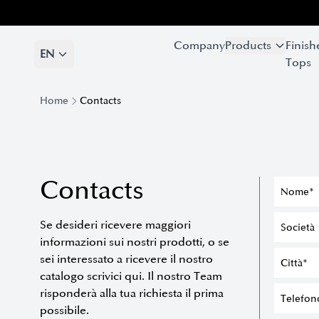
Company
Company
Products
Products
Finish
Finish
EN
EN
Tops
Tops
Home
Contacts
Contacts
Se desideri ricevere maggiori
informazioni sui nostri prodotti, o se
sei interessato a ricevere il nostro
catalogo scrivici qui. Il nostro Team
risponderà alla tua richiesta il prima
possibile.