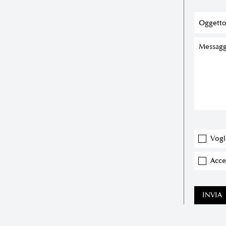
Vogl
Accet
INVIA