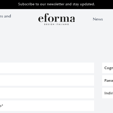
Subscribe to our newsletter and stay updated.
Subscribe to our newsletter and stay updated.
es and
es and
News
News