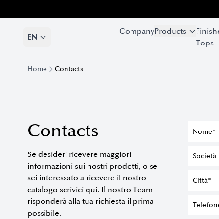
Company
Company
Products
Products
Finish
Finish
EN
EN
Tops
Tops
Home
Contacts
Contacts
Se desideri ricevere maggiori
informazioni sui nostri prodotti, o se
sei interessato a ricevere il nostro
catalogo scrivici qui. Il nostro Team
risponderà alla tua richiesta il prima
possibile.