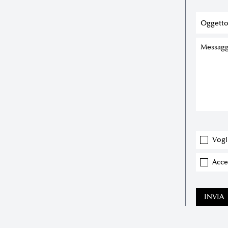
Vogl
Accet
INVIA