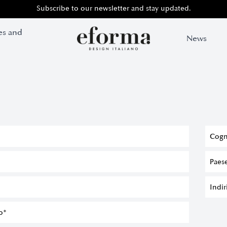
Subscribe to our newsletter and stay updated.
Subscribe to our newsletter and stay updated.
es and
es and
News
News